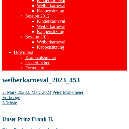
Kinderkarneval
Weiberkarneval
Kappensitzung
Session 2012
Kinderkarneval
Weiberkarneval
Kappensitzung
Session 2011
Weiberkarneval
Kappensitzung
Download
Karnevalsbücher
Liederbücher
Formulare
weiberkarneval_2023_453
2. März 2023
2. März 2023
Peter Mollemeier
Vorherige
Nächste
Unser Prinz Frank II.