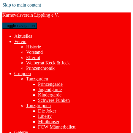
Skip to main content
Karnevalsverein Lippling e.V.
Toggle navigation
Aktuelles
Verein
Historie
Vorstand
Elferrat
Weiberrat Keck & Jeck
Prinzenchronik
Gruppen
Tanzgarden
Prinzengarde
Jugendgarde
Kindergarde
Schwere Funken
Tanzgruppen
Die Joker
Liberty
Minihopser
FCW Männerballett
Galerie