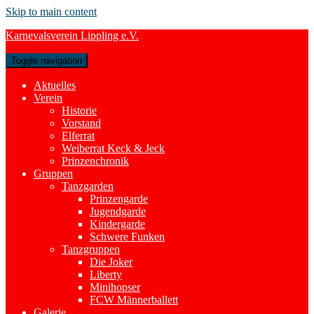
Skip to main content
Karnevalsverein Lippling e.V.
Toggle navigation
Aktuelles
Verein
Historie
Vorstand
Elferrat
Weiberrat Keck & Jeck
Prinzenchronik
Gruppen
Tanzgarden
Prinzengarde
Jugendgarde
Kindergarde
Schwere Funken
Tanzgruppen
Die Joker
Liberty
Minihopser
FCW Männerballett
Galerie