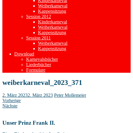
Kinderkarneval
Weiberkarneval
Kappensitzung
Session 2012
Kinderkarneval
Weiberkarneval
Kappensitzung
Session 2011
Weiberkarneval
Kappensitzung
Download
Karnevalsbücher
Liederbücher
Formulare
weiberkarneval_2023_371
2. März 2023
2. März 2023
Peter Mollemeier
Vorherige
Nächste
Unser Prinz Frank II.