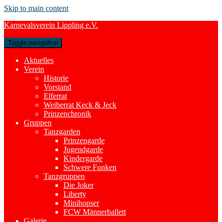
Skip to main content
Karnevalsverein Lippling e.V.
Toggle navigation
Aktuelles
Verein
Historie
Vorstand
Elferrat
Weiberrat Keck & Jeck
Prinzenchronik
Gruppen
Tanzgarden
Prinzengarde
Jugendgarde
Kindergarde
Schwere Funken
Tanzgruppen
Die Joker
Liberty
Minihopser
FCW Männerballett
Galerie