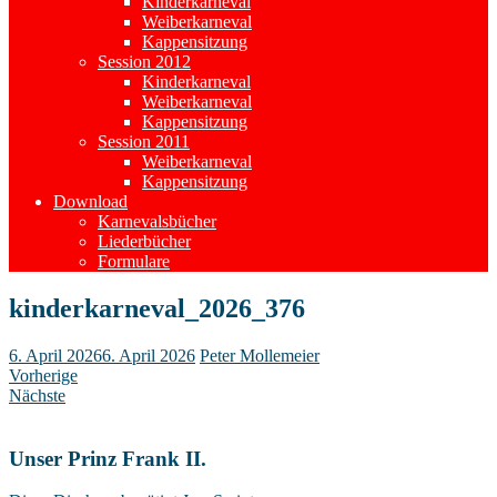
Kinderkarneval
Weiberkarneval
Kappensitzung
Session 2012
Kinderkarneval
Weiberkarneval
Kappensitzung
Session 2011
Weiberkarneval
Kappensitzung
Download
Karnevalsbücher
Liederbücher
Formulare
kinderkarneval_2026_376
6. April 2026
6. April 2026
Peter Mollemeier
Vorherige
Nächste
Unser Prinz Frank II.