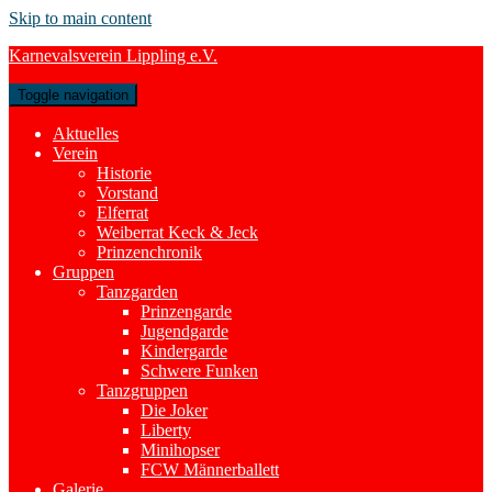
Skip to main content
Karnevalsverein Lippling e.V.
Toggle navigation
Aktuelles
Verein
Historie
Vorstand
Elferrat
Weiberrat Keck & Jeck
Prinzenchronik
Gruppen
Tanzgarden
Prinzengarde
Jugendgarde
Kindergarde
Schwere Funken
Tanzgruppen
Die Joker
Liberty
Minihopser
FCW Männerballett
Galerie