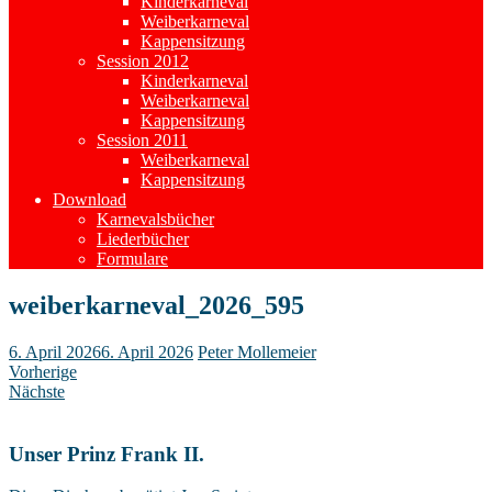
Kinderkarneval
Weiberkarneval
Kappensitzung
Session 2012
Kinderkarneval
Weiberkarneval
Kappensitzung
Session 2011
Weiberkarneval
Kappensitzung
Download
Karnevalsbücher
Liederbücher
Formulare
weiberkarneval_2026_595
6. April 2026
6. April 2026
Peter Mollemeier
Vorherige
Nächste
Unser Prinz Frank II.