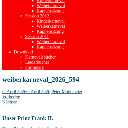
Kinderkarneval
Weiberkarneval
Kappensitzung
Session 2012
Kinderkarneval
Weiberkarneval
Kappensitzung
Session 2011
Weiberkarneval
Kappensitzung
Download
Karnevalsbücher
Liederbücher
Formulare
weiberkarneval_2026_594
6. April 2026
6. April 2026
Peter Mollemeier
Vorherige
Nächste
Unser Prinz Frank II.