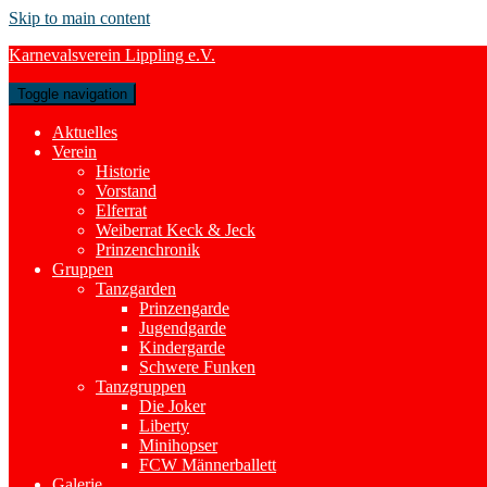
Skip to main content
Karnevalsverein Lippling e.V.
Toggle navigation
Aktuelles
Verein
Historie
Vorstand
Elferrat
Weiberrat Keck & Jeck
Prinzenchronik
Gruppen
Tanzgarden
Prinzengarde
Jugendgarde
Kindergarde
Schwere Funken
Tanzgruppen
Die Joker
Liberty
Minihopser
FCW Männerballett
Galerie